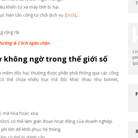
T
u khiển từ xa máy tính bị hại.
c hiện tấn công từ chối dịch vụ (
DoS
),…
g rộng rãi
u hướng & Cách ngăn chặn
Lo
 không ngờ trong thế giới số
pr
Ip
hần mềm độc hại, thường được phân phối thông qua các công
 có thể chứa nhiều loại mã độc khác nhau như botnet,
bị mã hóa hoặc xóa.
DoS có thể làm gián đoạn hoạt động của doanh nghiệp.
phí lớn để khôi phục hệ thống.
ảm có thể bị đánh cắp.