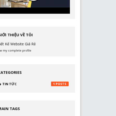
GIỚI THIỆU VỀ TÔI
iết Kế Website Giá Rẻ
w my complete profile
CATEGORIES
TIN TỨC
1
MAIN TAGS