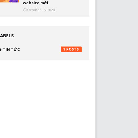
website mới
October 15, 2024
LABELS
TIN TỨC
1