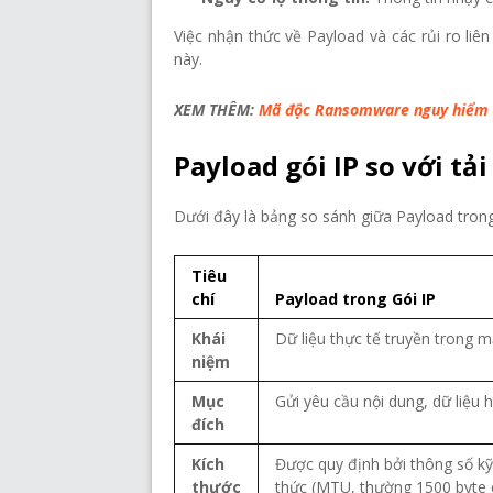
Việc nhận thức về Payload và các rủi ro li
này.
XEM THÊM:
Mã độc Ransomware nguy hiểm t
Payload gói IP so với t
Dưới đây là bảng so sánh giữa Payload trong
Tiêu
chí
Payload trong Gói IP
Khái
Dữ liệu thực tế truyền trong m
niệm
Mục
Gửi yêu cầu nội dung, dữ liệu 
đích
Kích
Được quy định bởi thông số kỹ
thước
thức (MTU, thường 1500 byte 