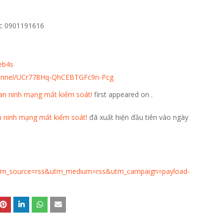
c 0901191616
eb4s
hannel/UCr778Hq-QhCEBTGFc9n-Pcg
 an ninh mạng mất kiểm soát!
first appeared on
.
n ninh mạng mất kiểm soát!
đã xuất hiện đầu tiên vào ngày
i/?utm_source=rss&utm_medium=rss&utm_campaign=payload-