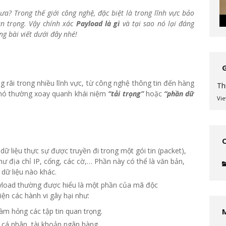
a? Trong thế giới công nghệ, đặc biệt là trong lĩnh vực bảo
an trọng. Vậy chính xác
Payload là gì
và tại sao nó lại đáng
g bài viết dưới đây nhé!
 rãi trong nhiều lĩnh vực, từ công nghệ thông tin đến hàng
Th
a nó thường xoay quanh khái niệm
“tải trọng”
hoặc
“phần dữ
Vie
dữ liệu thực sự được truyền đi trong một gói tin (packet),
ư địa chỉ IP, cổng, các cờ,… Phần này có thể là văn bản,
 dữ liệu nào khác.
yload thường được hiểu là một phần của mã độc
ện các hành vi gây hại như:
m hỏng các tập tin quan trọng.
 cá nhân, tài khoản ngân hàng,…