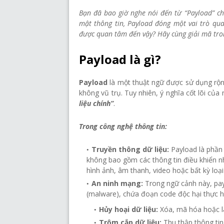
Bạn đã bao giờ nghe nói đến từ “Payload” chư
mật thông tin, Payload đóng một vai trò qu
được quan tâm đến vậy? Hãy cùng giải mã tron
Payload là gì?
Payload
là một thuật ngữ được sử dụng rộng
không vũ trụ. Tuy nhiên, ý nghĩa cốt lõi củ
liệu chính”
.
Trong công nghệ thông tin:
Truyền thông dữ liệu:
Payload là phần 
không bao gồm các thông tin điều khiển nh
hình ảnh, âm thanh, video hoặc bất kỳ loại
An ninh mạng:
Trong ngữ cảnh này, pa
(malware), chứa đoạn code độc hại thực hi
Hủy hoại dữ liệu:
Xóa, mã hóa hoặc là
Trộm cắp dữ liệu:
Thu thập thông tin