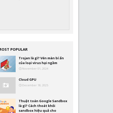
MOST POPULAR
Trojan là gì? Vén màn bí ẩn
của loại virus hại ngầm
November 01, 2024
Cloud GPU
December 18, 2025
Thuật toán Google Sandbox
là gì? Cách thoát khỏi
sandbox hiệu quả cho