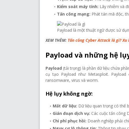
Kiểm soát máy tính:
Lây nhiễm và điề
Tấn công mạng:
Phát tán mã độc, thự
Payload là một thuật ngữ được sử dụn
XEM THÊM:
Tấn công Cyber Attack là gì? X
Payload và những hệ lụy
Payload
(tải trọng) là phần dữ liệu chứa p
cụ tạo Payload như Metasploit. Payload
ransomware, virus và worm.
Hệ lụy không ngờ:
Mất dữ liệu:
Dữ liệu quan trọng có thể 
Gián đoạn dịch vụ:
Các cuộc tấn công D
Chi phí phục hồi:
Doanh nghiệp phải chi 
Nguy cơ lộ thông tin:
Thông tin nhạy c