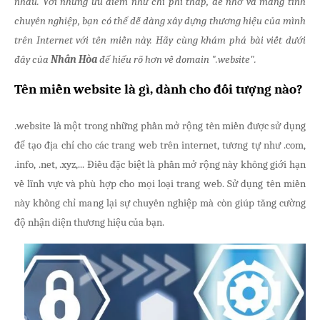
nhau. Với những ưu điểm như chi phí thấp, dễ nhớ và mang tính
chuyên nghiệp, bạn có thể dễ dàng xây dựng thương hiệu của mình
trên Internet với tên miền này. Hãy cùng khám phá bài viết dưới
đây của
Nhân Hòa
để hiểu rõ hơn về domain ".website".
Tên miền website là gì, dành cho đối tượng nào?
.website là một trong những phần mở rộng tên miền được sử dụng
để tạo địa chỉ cho các trang web trên internet, tương tự như .com,
.info, .net, .xyz,... Điều đặc biệt là phần mở rộng này không giới hạn
về lĩnh vực và phù hợp cho mọi loại trang web. Sử dụng tên miền
này không chỉ mang lại sự chuyên nghiệp mà còn giúp tăng cường
độ nhận diện thương hiệu của bạn.