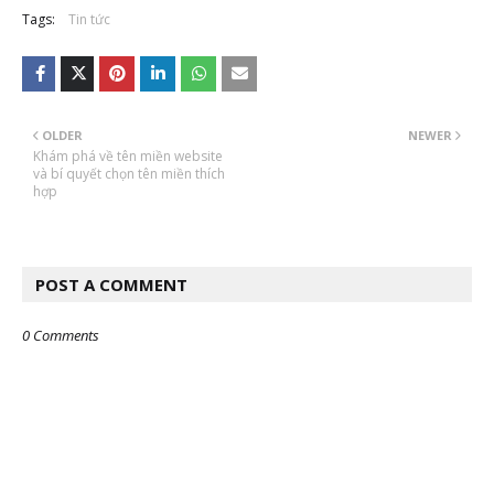
Tags:
Tin tức
OLDER
NEWER
Khám phá về tên miền website
và bí quyết chọn tên miền thích
hợp
POST A COMMENT
0 Comments