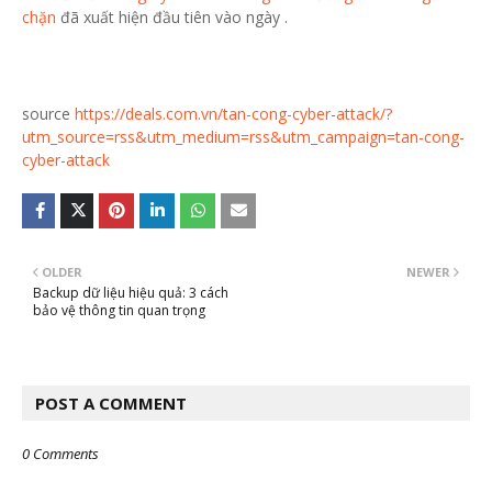
chặn
đã xuất hiện đầu tiên vào ngày
.
source
https://deals.com.vn/tan-cong-cyber-attack/?
utm_source=rss&utm_medium=rss&utm_campaign=tan-cong-
cyber-attack
OLDER
NEWER
Backup dữ liệu hiệu quả: 3 cách
bảo vệ thông tin quan trọng
POST A COMMENT
0 Comments