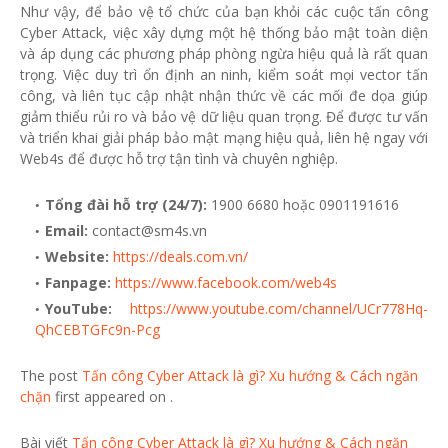
Như vậy, để bảo vệ tổ chức của bạn khỏi các cuộc tấn công
Cyber Attack, việc xây dựng một hệ thống bảo mật toàn diện
và áp dụng các phương pháp phòng ngừa hiệu quả là rất quan
trọng. Việc duy trì ổn định an ninh, kiểm soát mọi vector tấn
công, và liên tục cập nhật nhận thức về các mối đe dọa giúp
giảm thiểu rủi ro và bảo vệ dữ liệu quan trọng. Để được tư vấn
và triển khai giải pháp bảo mật mạng hiệu quả, liên hệ ngay với
Web4s để được hỗ trợ tận tình và chuyên nghiệp.
Tổng đài hỗ trợ (24/7):
1900 6680 hoặc 0901191616
Email:
contact@sm4s.vn
Website:
https://deals.com.vn/
Fanpage:
https://www.facebook.com/web4s
YouTube:
https://www.youtube.com/channel/UCr778Hq-
QhCEBTGFc9n-Pcg
The post
Tấn công Cyber Attack là gì? Xu hướng & Cách ngăn
chặn
first appeared on
.
Bài viết
Tấn công Cyber Attack là gì? Xu hướng & Cách ngăn