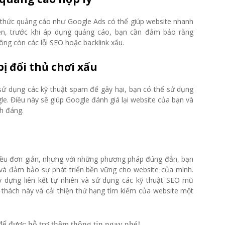
 thức quảng cáo như Google Ads có thể giúp website nhanh
iên, trước khi áp dụng quảng cáo, bạn cần đảm bảo rằng
ông còn các lỗi SEO hoặc backlink xấu.
bị đối thủ chơi xấu
sử dụng các kỹ thuật spam để gây hại, bạn có thể sử dụng
e. Điều này sẽ giúp Google đánh giá lại website của bạn và
h đáng.
iều đơn giản, nhưng với những phương pháp đúng đắn, bạn
 và đảm bảo sự phát triển bền vững cho website của mình.
ây dựng liên kết tự nhiên và sử dụng các kỹ thuật SEO mũ
ử thách này và cải thiện thứ hạng tìm kiếm của website một
để được hỗ trợ thêm thông tin ngay nhé!