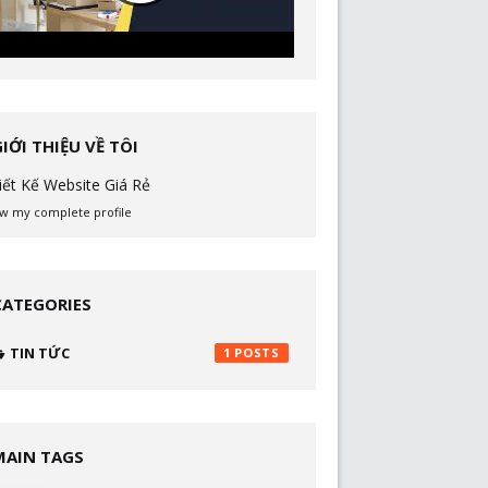
GIỚI THIỆU VỀ TÔI
iết Kế Website Giá Rẻ
w my complete profile
CATEGORIES
TIN TỨC
1
MAIN TAGS