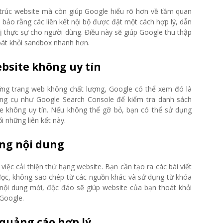
ấu trúc website mà còn giúp Google hiểu rõ hơn về tầm quan
bảo rằng các liên kết nội bộ được đặt một cách hợp lý, dẫn
rị thực sự cho người dùng. Điều này sẽ giúp Google thu thập
oát khỏi sandbox nhanh hơn.
website không uy tín
ững trang web không chất lượng, Google có thể xem đó là
ông cụ như Google Search Console để kiểm tra danh sách
ite không uy tín. Nếu không thể gỡ bỏ, bạn có thể sử dụng
 những liên kết này.
ợng nội dung
việc cải thiện thứ hạng website. Bạn cần tạo ra các bài viết
i đọc, không sao chép từ các nguồn khác và sử dụng từ khóa
nội dung mới, độc đáo sẽ giúp website của bạn thoát khỏi
 Google.
 quảng cáo hợp lý