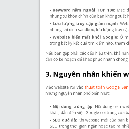
Keyword nằm ngoài TOP 100
: Mặc d
nhưng từ khóa chính của bạn không xuất h
Lưu lượng truy cập giảm mạnh
: Web
nhưng khi dính sandbox, lưu lượng truy c
Website biến mất khỏi Google
: Ở m
trong bất kỳ kết quả tìm kiếm nào, thậm c
Nếu bạn gặp phải các dấu hiệu trên, khả nă
cần có kế hoạch để khắc phục nhanh chóng 
3. Nguyên nhân khiến w
Việc website rơi vào
thuật toán Google San
những nguyên nhân phổ biến nhất:
Nội dung trùng lặp
: Nội dung trên we
khác, dẫn đến việc Google coi trang của b
SEO quá đà
: Khi website mới của bạn b
SEO trong thời gian ngắn hoặc tạo ra nhi