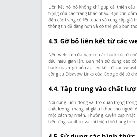
Liên kết nội bộ không chỉ giúp cải thiện c
trọng của các trang khác nhau. Bạn cần đảm 
đến các trang có liên quan và cung cấp giá t
thông tin dễ dàng hơn và có thể giúp bạn th
4.3. Gỡ bỏ liên kết từ các 
Nếu website của bạn có các backlink từ nh
dấu hiệu gian lận. Bạn nên sử dụng các c
backlink và gỡ bỏ các liên kết từ các webs
công cụ Disavow Links của Google để từ chối
4.4. Tập trung vào chất lư
Nội dung luôn đóng vai trò quan trọng trong 
chất lượng, mang lại giá trị thực cho ngườ
một cách tự nhiên. Thường xuyên cập nhật 
hiệu ứng sandbox và cải thiện thứ hạng trên
4.5. Sử dụng các hình thức