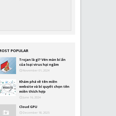
MOST POPULAR
Trojan là gì? Vén màn bí ẩn
của loại virus hại ngầm
November 01, 2024
Khám phá về tên miền
website và bí quyết chọn tên
miền thích hợp
June 16, 2024
Cloud GPU
December 18, 2025