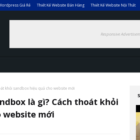
Wordpress Giá Rẻ
Thiết Kế Website Bán Hàng
Thiết Kế Website Nội Thất
Responsive Advertisem
oát khỏi sandbox hiệu quả cho website mới
ndbox là gì? Cách thoát khỏi
 website mới