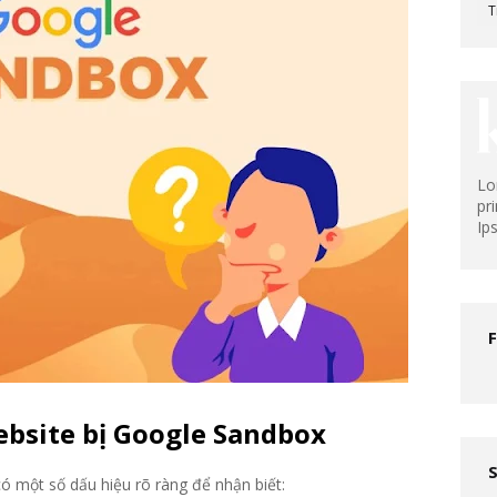
T
Lo
pr
Ip
ebsite bị Google Sandbox
có một số dấu hiệu rõ ràng để nhận biết: