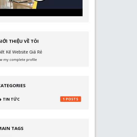
GIỚI THIỆU VỀ TÔI
iết Kế Website Giá Rẻ
w my complete profile
CATEGORIES
TIN TỨC
1
MAIN TAGS