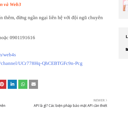
in và Web3
ấn thêm, đừng ngần ngại liên hệ với đội ngũ chuyên
hoặc 0901191616
m/web4s
m/channel/UCr778Hq-QhCEBTGFc9n-Pcg
NEWER
viên
API là gì? Các biện pháp bảo mật API cần thiết