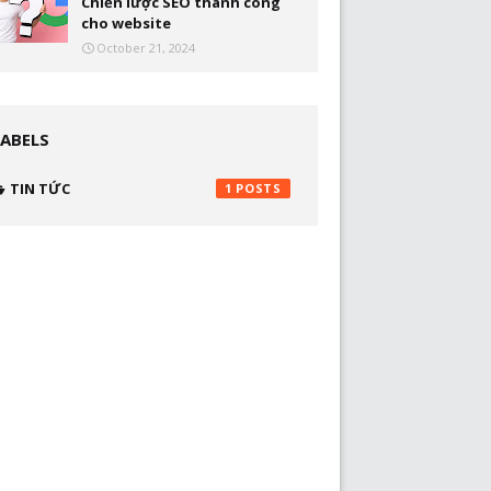
Chiến lược SEO thành công
cho website
October 21, 2024
LABELS
TIN TỨC
1