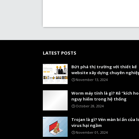
LATEST POSTS
Bứt phá thị trường với thiết kế
website xây dựng chuyên nghiệ
November 13, 2024
Worm máy tính là gì? Kẻ “kích ho
nguy hiểm trong hệ thống
October 28, 2024
Trojan là gì? Vén màn bí ẩn của l
virus hại ngầm
November 01, 2024