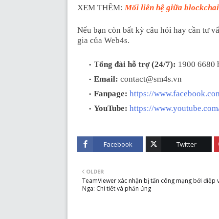
XEM THÊM:
Mối liên hệ giữa blockcha
Nếu bạn còn bất kỳ câu hỏi hay cần tư v
gia của Web4s.
Tổng đài hỗ trợ (24/7):
1900 6680 
Email:
contact@sm4s.vn
Fanpage:
https://www.facebook.co
YouTube:
https://www.youtube.co
Facebook
Twitter
OLDER
TeamViewer xác nhận bị tấn công mạng bởi điệp 
Nga: Chi tiết và phản ứng