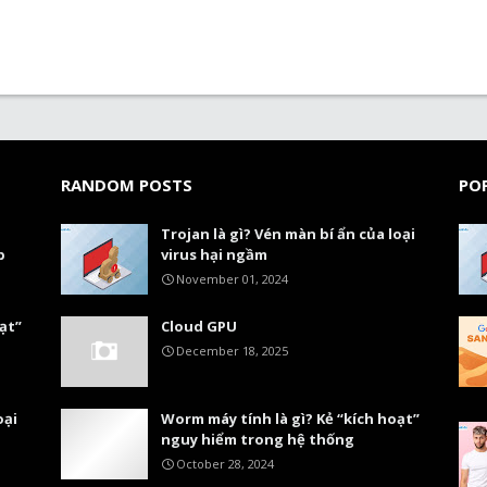
RANDOM POSTS
PO
Trojan là gì? Vén màn bí ẩn của loại
p
virus hại ngầm
November 01, 2024
ạt”
Cloud GPU
December 18, 2025
oại
Worm máy tính là gì? Kẻ “kích hoạt”
nguy hiểm trong hệ thống
October 28, 2024