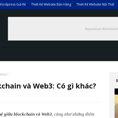
Wordpress Giá Rẻ
Thiết Kế Website Bán Hàng
Thiết Kế Website Nội Thất
Responsive Advertisem
 khác?
kchain và Web3: Có gì khác?
 hệ giữa blockchain và Web3
, cũng như những điểm