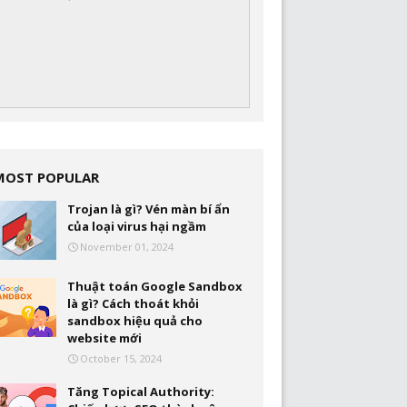
MOST POPULAR
Trojan là gì? Vén màn bí ẩn
của loại virus hại ngầm
November 01, 2024
Thuật toán Google Sandbox
là gì? Cách thoát khỏi
sandbox hiệu quả cho
website mới
October 15, 2024
Tăng Topical Authority: