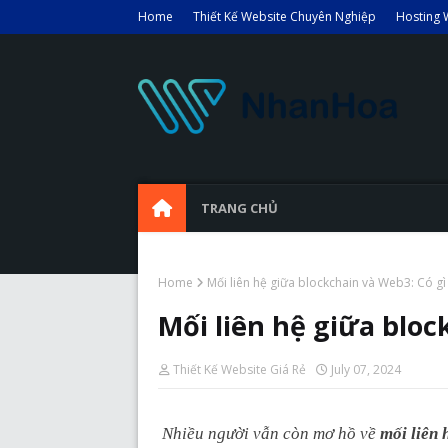
Home
Thiết Kế Website Chuyên Nghiệp
Hosting 
TRANG CHỦ
Home
Mối liên hệ giữa blockchain và Web3: Có gì
Mối liên hệ giữa bloc
Thiết Kế Website Giá Rẻ
July 07, 2024
Nhiều người vẫn còn mơ hồ về
mối liên